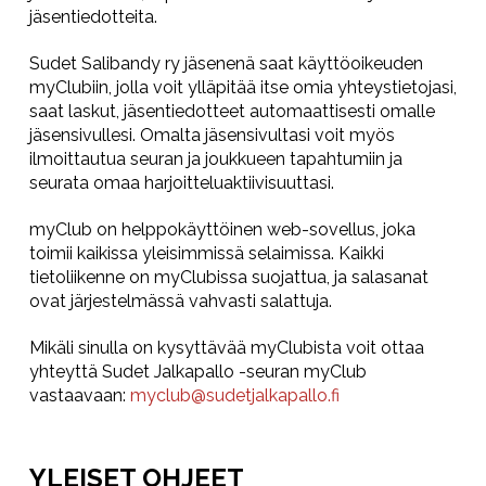
jäsentiedotteita.
Sudet Salibandy ry jäsenenä saat käyttöoikeuden
myClubiin, jolla voit ylläpitää itse omia yhteystietojasi,
saat laskut, jäsentiedotteet automaattisesti omalle
jäsensivullesi. Omalta jäsensivultasi voit myös
ilmoittautua seuran ja joukkueen tapahtumiin ja
seurata omaa harjoitteluaktiivisuuttasi.
myClub on helppokäyttöinen web-sovellus, joka
toimii kaikissa yleisimmissä selaimissa. Kaikki
tietoliikenne on myClubissa suojattua, ja salasanat
ovat järjestelmässä vahvasti salattuja.
Mikäli sinulla on kysyttävää myClubista voit ottaa
yhteyttä Sudet Jalkapallo -seuran myClub
vastaavaan:
myclub@sudetjalkapallo.fi
YLEISET OHJEET