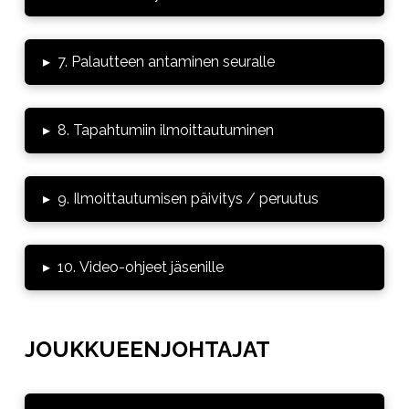
▸
7. Palautteen antaminen seuralle
▸
8. Tapahtumiin ilmoittautuminen
▸
9. Ilmoittautumisen päivitys / peruutus
▸
10. Video-ohjeet jäsenille
JOUKKUEENJOHTAJAT