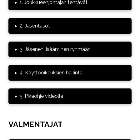
▸
1. Joukkueenjohtajan tehtävät
▸
2. Jäsentasot
▸
3. Jäsenen lisääminen ryhmään
▸
4. Käyttöoikeuksien hallinta
▸
5. Pikaohje videolla
VALMENTAJAT