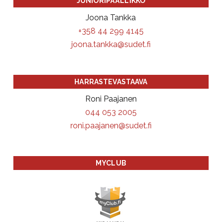
JUNIORIPÄÄLLIKKÖ
Joona Tankka
+358 44 299 4145
joona.tankka@sudet.fi
HARRASTEVASTAAVA
Roni Paajanen
044 053 2005
roni.paajanen@sudet.fi
MYCLUB